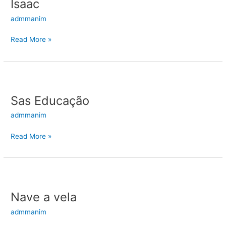
Isaac
admmanim
Read More »
Sas
Educação
Sas Educação
admmanim
Read More »
Nave
a
Nave a vela
vela
admmanim