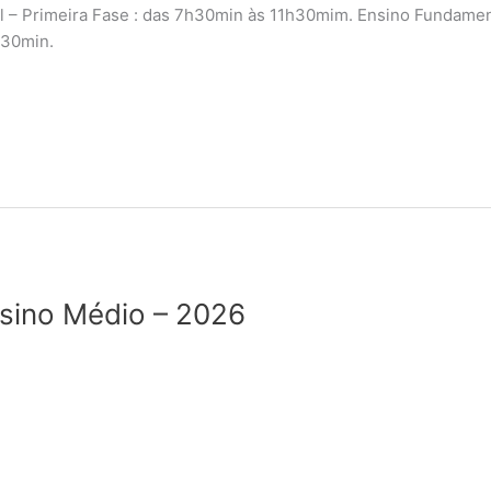
l – Primeira Fase : das 7h30min às 11h30mim. Ensino Fundamen
h30min.
nsino Médio – 2026