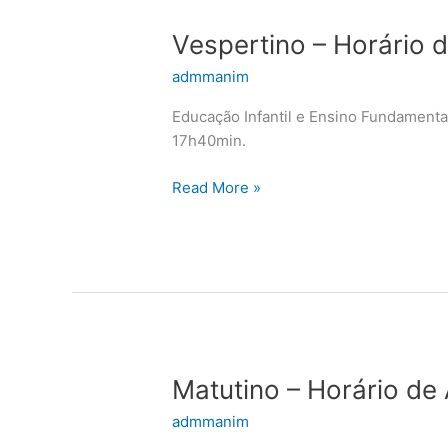
Vespertino
Vespertino – Horário 
–
admmanim
Horário
de
Educação Infantil e Ensino Fundament
Aulas
17h40min.
Read More »
Matutino
Matutino – Horário de
–
admmanim
Horário