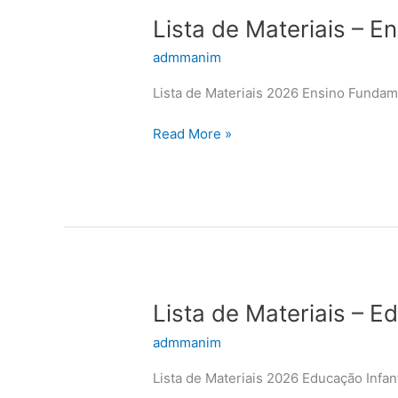
Lista
Lista de Materiais – 
de
admmanim
Materiais
–
Lista de Materiais 2026 Ensino Fundam
Ensino
Fundamental
Read More »
1º
Fase
–
2026
Lista
Lista de Materiais – E
de
admmanim
Materiais
–
Lista de Materiais 2026 Educação Infant
Educação