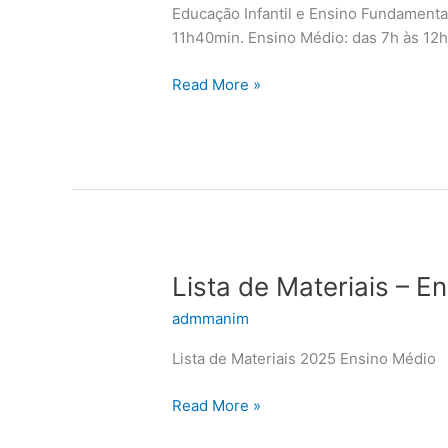
de
Educação Infantil e Ensino Fundamenta
Aulas
11h40min. Ensino Médio: das 7h às 12
Read More »
Lista
Lista de Materiais – E
de
admmanim
Materiais
–
Lista de Materiais 2025 Ensino Médio
Ensino
Médio
Read More »
–