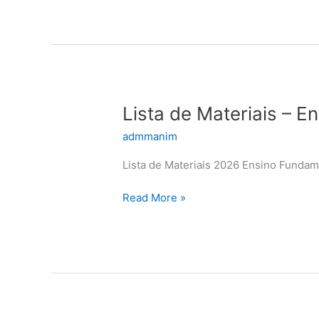
2026
Lista
Lista de Materiais – 
de
admmanim
Materiais
–
Lista de Materiais 2026 Ensino Fundam
Ensino
Fundamental
Read More »
2º
Fase
–
2026