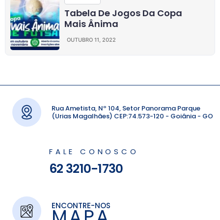
Tabela De Jogos Da Copa
Mais Ânima
OUTUBRO 11, 2022
Rua Ametista, Nº 104, Setor Panorama Parque
(Urias Magalhães) CEP:74.573-120 - Goiânia - GO
FALE CONOSCO
62 3210-1730
ENCONTRE-NOS
MAPA