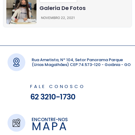
Galeria De Fotos
NOVEMBRO 22, 2021
Rua Ametista, Nº 104, Setor Panorama Parque
(Urias Magalhães) CEP:74.573-120 - Goiânia - GO
FALE CONOSCO
62 3210-1730
ENCONTRE-NOS
MAPA