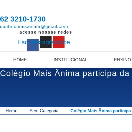
Ir
para
o
62 3210-1730
conteúdo
contatomaisanima@gmail.com
acesse nossas redes
Facebook-
Instagram
Youtube
f
HOME
INSTITUCIONAL
ENSINO
Colégio Mais Ânima participa da
Home
Sem Categoria
Colégio Mais Ânima participa 