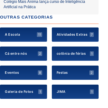
Colégio Mais Ânima lança curso de Inteligência
Artificial na Prática
OUTRAS CATEGORIAS
A Escola
Atividades Extras
11
7
Cá entre nós
colônia de férias
2
1
Eventos
Festas
8
2
Galeria de Fotos
JIMA
1
1