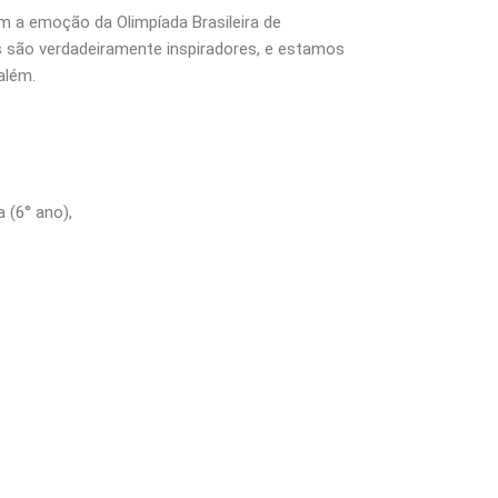
m a emoção da Olimpíada Brasileira de
s são verdadeiramente inspiradores, e estamos
além.
 (6° ano),